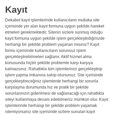
Kayıt
Dekabet kayıt işlemlerinde kullanıcıların mutlaka site
içerisinde yer alan kayıt formuna uygun şekilde hareket
etmeleri gerekmektedir. Sitenin sizlere sunmuş olduğu
kayıt formuna uygun şekilde işlem gerçekleştirdiğinizde
herhangi bir şekilde problem yaşanan mısınız? Kayıt
formu içerisinde kullanıcıların sorunsuz işlem
gerçekleştirebilmeleri sağlanır. Aktif hizmet alma
konusunda hiçbir şekilde problemle karşı karşıya
kalmazsınız. Rahatlıkla tüm işlemlerinizi gerçekleştirip
işlem yapma imkanına sahip olursunuz. Site içerisinde
gerçekleştireceğiniz işlemlerde herhangi bir sorunla
karşılaşma durumunda hız ve pratik bir şekilde
sorunlarınızın giderilmesi de sağlanacağı için rahatlıkla
siteyi kullanmaya devam edebilmeniz mümkün olur. Kayıt
işlemlerinde herhangi bir şekilde problem yaşamak
istemiyorsanız site içerisinde sizlere sunulan kayıt