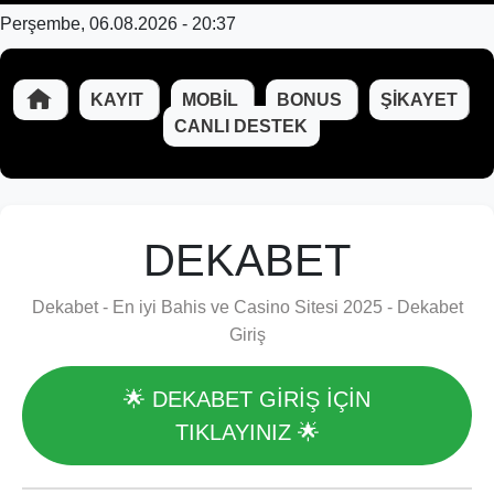
Perşembe, 06.08.2026 - 20:37
KAYIT
MOBIL
BONUS
ŞIKAYET
CANLI DESTEK
DEKABET
Dekabet - En iyi Bahis ve Casino Sitesi 2025 - Dekabet
Giriş
🌟 DEKABET GİRİŞ İÇİN
TIKLAYINIZ 🌟