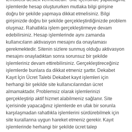
işlemlerde hesap oluştururken mutlaka bilgi girişine
doğru bir şekilde yapmaya dikkat etmelisiniz. Bilgi
girişinizde doğru bir şekilde gerçekleştirdiğinizde problem
oluşmaz. Rahatlıkla işlem gerçekleştirmeye devam
edebilirsiniz. Hesap işlemlerinde aynı zamanda
kullanıcıların aktivasyon mesajını da onaylaması
gerekmektedir. Sitenin sizlere sunmuş olduğu aktivasyon
mesajını onayladıktan sonra sorunsuz bir şekilde
işlemleriniz devam ettirebilirsiniz. Gerçekleştireceğiniz
işlemlerde bunlara da dikkat etmeniz şarttır. Dekabet
Kayıt İçin Ücret Talebi Dekabet kayıt işlemleri için
herhangi bir şekilde site kullanıcılarından ücret
almamaktadır. Problemsiz olarak işlemlerinizi
gerçekleştirip aktif hizmet alabilmeniz sağlanır. Site
içerisinde yapacağınız işlemlerde en ufak bir sorunla
karşılaşmadan rahatlıkla işlemlerini sürdürebilmek için
site kurallarına uygun hareket etmeniz gerekir. Kayıt
işlemlerinde herhangi bir şekilde ücret talep