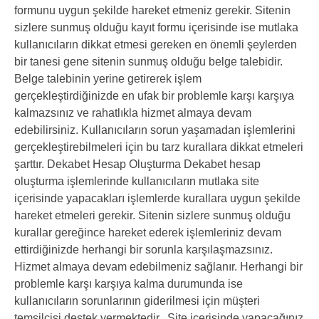
formunu uygun şekilde hareket etmeniz gerekir. Sitenin
sizlere sunmuş olduğu kayıt formu içerisinde ise mutlaka
kullanıcıların dikkat etmesi gereken en önemli şeylerden
bir tanesi gene sitenin sunmuş olduğu belge talebidir.
Belge talebinin yerine getirerek işlem
gerçekleştirdiğinizde en ufak bir problemle karşı karşıya
kalmazsınız ve rahatlıkla hizmet almaya devam
edebilirsiniz. Kullanıcıların sorun yaşamadan işlemlerini
gerçekleştirebilmeleri için bu tarz kurallara dikkat etmeleri
şarttır. Dekabet Hesap Oluşturma Dekabet hesap
oluşturma işlemlerinde kullanıcıların mutlaka site
içerisinde yapacakları işlemlerde kurallara uygun şekilde
hareket etmeleri gerekir. Sitenin sizlere sunmuş olduğu
kurallar gereğince hareket ederek işlemleriniz devam
ettirdiğinizde herhangi bir sorunla karşılaşmazsınız.
Hizmet almaya devam edebilmeniz sağlanır. Herhangi bir
problemle karşı karşıya kalma durumunda ise
kullanıcıların sorunlarının giderilmesi için müşteri
temsilcisi destek vermektedir. Site içerisinde yapacağınız