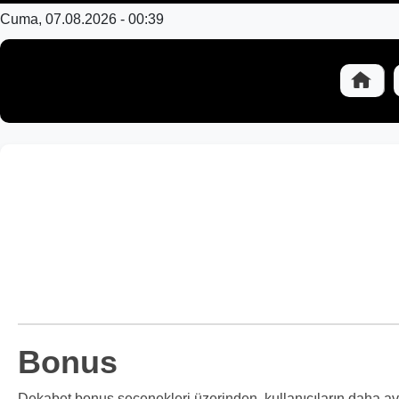
Cuma, 07.08.2026 - 00:39
Bonus
Dekabet bonus seçenekleri üzerinden kullanıcıların daha avant