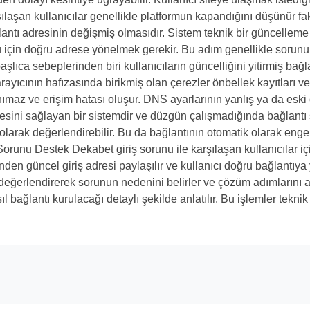
şılaşan kullanıcılar genellikle platformun kapandığını düşünür fa
 adresinin değişmiş olmasıdır. Sistem teknik bir güncelleme yap
n doğru adrese yönelmek gerekir. Bu adım genellikle sorunu ort
ca sebeplerinden biri kullanıcıların güncelliğini yitirmiş bağlan
rayıcının hafızasında birikmiş olan çerezler önbellek kayıtları ve
nımaz ve erişim hatası oluşur. DNS ayarlarının yanlış ya da eski
sini sağlayan bir sistemdir ve düzgün çalışmadığında bağlantı sa
olarak değerlendirebilir. Bu da bağlantının otomatik olarak enge
ş Sorunu Destek Dekabet giriş sorunu ile karşılaşan kullanıcılar i
n güncel giriş adresi paylaşılır ve kullanıcı doğru bağlantıya y
ri değerlendirerek sorunun nedenini belirler ve çözüm adımlarını
asıl bağlantı kurulacağı detaylı şekilde anlatılır. Bu işlemler tekn