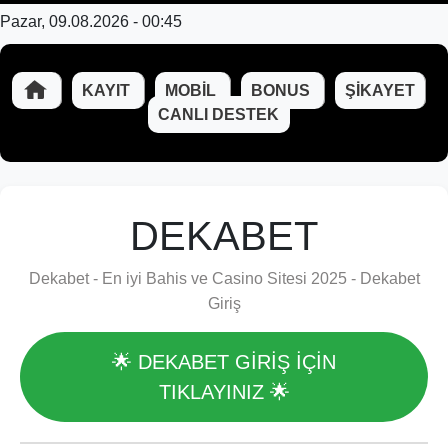
Pazar, 09.08.2026 - 00:45
KAYIT
MOBIL
BONUS
ŞIKAYET
CANLI DESTEK
DEKABET
Dekabet - En iyi Bahis ve Casino Sitesi 2025 - Dekabet
Giriş
🌟 DEKABET GİRİŞ İÇİN
TIKLAYINIZ 🌟