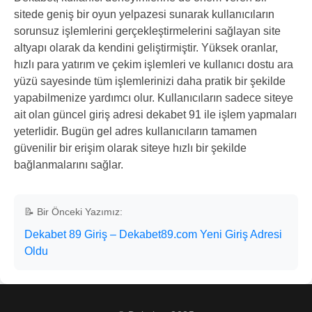
sitede geniş bir oyun yelpazesi sunarak kullanıcıların
sorunsuz işlemlerini gerçekleştirmelerini sağlayan site
altyapı olarak da kendini geliştirmiştir. Yüksek oranlar,
hızlı para yatırım ve çekim işlemleri ve kullanıcı dostu ara
yüzü sayesinde tüm işlemlerinizi daha pratik bir şekilde
yapabilmenize yardımcı olur. Kullanıcıların sadece siteye
ait olan güncel giriş adresi dekabet 91 ile işlem yapmaları
yeterlidir. Bugün gel adres kullanıcıların tamamen
güvenilir bir erişim olarak siteye hızlı bir şekilde
bağlanmalarını sağlar.
📝 Bir Önceki Yazımız:
Dekabet 89 Giriş – Dekabet89.com Yeni Giriş Adresi
Oldu