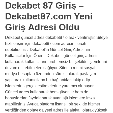
Dekabet 87 Giriş –
Dekabet87.com Yeni
Giriş Adresi Oldu
Dekabet güncel adres dekabet87 olarak verilmiştir. Siteye
hızlı erişim için dekabet87.com adresini tercih
edebilirsiniz. Dekabet'in Güncel Giriş Adresinin
Kullanıcılar İçin Önemi Dekabet, güncel giriş adresini
kullanarak kullanıcıların problemsiz bir şekilde işlemlerini
devam ettirebilmeleri sağlıyor. Sitenin resmi sosyal
medya hesapları üzerinden sürekli olarak paylaşım
yapılarak kullanıcıların bu bağlantıları takip edip
işlemlerini gerçekleştirmelerine yardımcı olunuyor.
Güncel adres kullanarak hem güvenilir hem de
bonuslardan faydalanarak avantajlı işlemlere imza
atabilirsiniz. Ayrıca platform lisanslı bir şekilde hizmet
verdiğinden dolayı da yeni adres ile alakalı olarak yüksek