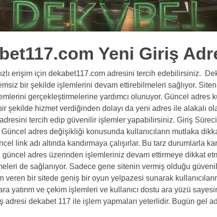
bet117.com Yeni Giriş Adr
zlı erişim için dekabet117.com adresini tercih edebilirsiniz. De
emsiz bir şekilde işlemlerini devam ettirebilmeleri sağlıyor. Si
 işlemlerini gerçekleştirmelerine yardımcı olunuyor. Güncel adr
ı bir şekilde hizmet verdiğinden dolayı da yeni adres ile alakalı o
 adresini tercih edip güvenilir işlemler yapabilirsiniz. Giriş S
. Güncel adres değişikliği konusunda kullanıcıların mutlaka dikk
güncel link adı altında kandırmaya çalışırlar. Bu tarz durumlarla k
u güncel adres üzerinden işlemleriniz devam ettirmeye dikkat et
eleri de sağlanıyor. Sadece gene sitenin vermiş olduğu güvenilir
veren bir sitede geniş bir oyun yelpazesi sunarak kullanıcıların
ı para yatırım ve çekim işlemleri ve kullanıcı dostu ara yüzü saye
riş adresi dekabet 117 ile işlem yapmaları yeterlidir. Bugün gel a