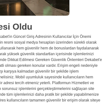
esi Oldu
kabet'in Güncel Giriş Adresinin Kullanıcılar İçin Önemi
tenin resmi sosyal medya hesapları üzerinden sürekli olarak
es kullanarak hem güvenilir hem de bonuslardan faydalanarak
larak yüksek güvenlik standartları içerisinde işlemlerinizi
ürecinde Dikkat Edilmesi Gereken Güvenlik Önlemleri Dekabet'e
atli olması gereken konular vardır. Erişim engeli nedeniyle
arşı karşıya kalmadan güvenilir bir şekilde işlem
melisiniz. Mobil uyumluluk sayesinde kullanıcıların hem
 adresi tercih etmeniz yeterli. Platformun Hizmetleri ve
 sorunsuz işlemlerini gerçekleştirmelerini sağlayan site
sinde tüm işlemlerinizi daha pratik bir şekilde yapabilmenize
dres kullanıcıların tamamen güvenilir bir erişim olarak siteye