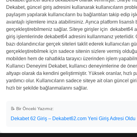
Dekabet, güncel giriş adresini kullanarak kullanıcıların probl
paylaşım yapılarak kullanıcıların bu bağlantıları takip edip
avantajlı işlemlere imza atabilirsiniz. Ayrıca platform lisansl
gerçekleştirebilmeniz sağlar. Siteye girişler için dekabet64 
giriş işlemlerinde dekabet64 adresini kullanmanız yeterlidir.
bazı dolandırıcılar gerçek siteleri taklit ederek kullanıcıları 
gerçekleştirebilmek için sadece sitenin sizlere vermiş olduğ
mobilden hem de rahatlıkla tarayıcı üzerinden işlem yapabilm
Kullanıcı Deneyimi Dekabet, kullanıcı deneyimlerine de önem 
altyapı olarak da kendini geliştirmiştir. Yüksek oranlar, hızl
yardımcı olur. Kullanıcıların sadece siteye ait olan güncel gir
hızlı bir şekilde bağlanmalarını sağlar.
📝 Bir Önceki Yazımız:
Dekabet 62 Giriş – Dekabet62.com Yeni Giriş Adresi Oldu