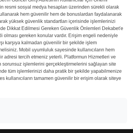
tenin resmi sosyal medya hesapları üzerinden sürekli olarak
es kullanarak hem güvenilir hem de bonuslardan faydalanarak
larak yüksek güvenlik standartları içerisinde işlemlerinizi
recinde Dikkat Edilmesi Gereken Güvenlik Önlemleri Dekabet'e
tli olması gereken konular vardır. Erişim engeli nedeniyle
arşı karşıya kalmadan güvenilir bir şekilde işlem
melisiniz. Mobil uyumluluk sayesinde kullanıcıların hem
 adresi tercih etmeniz yeterli. Platformun Hizmetleri ve
 sorunsuz işlemlerini gerçekleştirmelerini sağlayan site
sinde tüm işlemlerinizi daha pratik bir şekilde yapabilmenize
res kullanıcıların tamamen güvenilir bir erişim olarak siteye